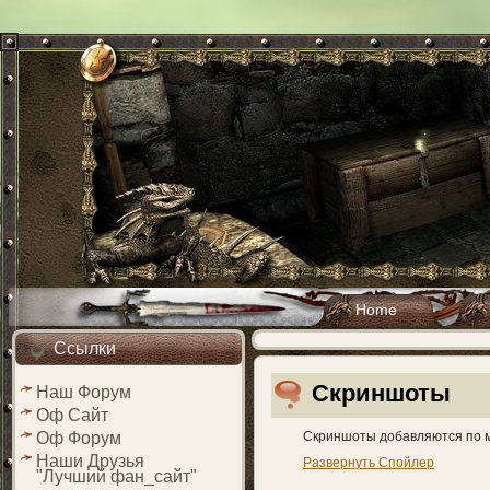
Home
Ссылки
Скриншоты
Наш Форум
Оф Сайт
Скриншоты добавляются по м
Оф Форум
Наши Друзья
Развернуть Спойлер
"Лучший фан_сайт"