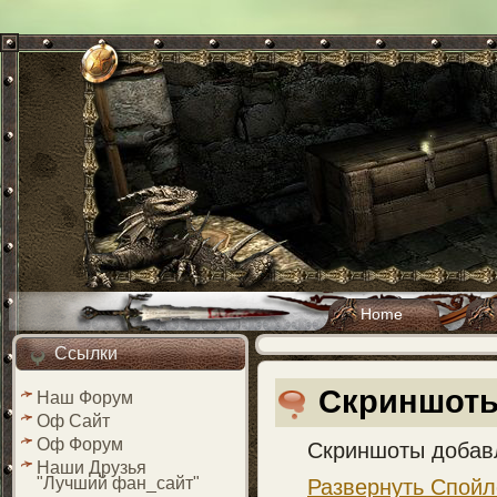
Home
Ссылки
Скриншот
Наш Форум
Оф Сайт
Оф Форум
Скриншоты добавл
Наши Друзья
"Лучший фан_сайт"
Развернуть Спойл