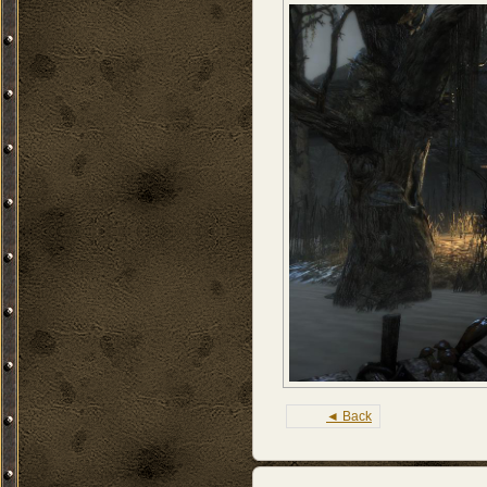
◄ Back