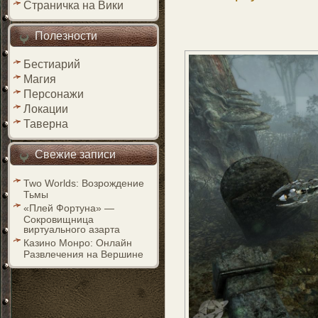
Страничка на Вики
Полезности
Бестиарий
Магия
Персонажи
Локации
Таверна
Свежие записи
Two Worlds: Возрождение
Тьмы
«Плей Фортуна» —
Сокровищница
виртуального азарта
Казино Монро: Онлайн
Развлечения на Вершине