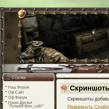
Home
Ссылки
Скриншот
Наш Форум
Оф Сайт
Оф Форум
Скриншоты добавл
Наши Друзья
"Лучший фан_сайт"
Развернуть Спойл