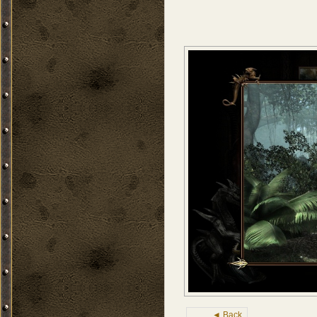
◄ Back