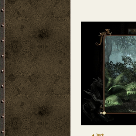
◄ Back