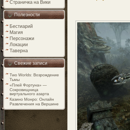
Страничка на Вики
Полезности
Бестиарий
Магия
Персонажи
Локации
Таверна
Свежие записи
Two Worlds: Возрождение
Тьмы
«Плей Фортуна» —
Сокровищница
виртуального азарта
Казино Монро: Онлайн
Развлечения на Вершине