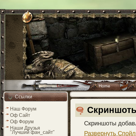
Home
Ссылки
Скриншот
Наш Форум
Оф Сайт
Оф Форум
Скриншоты добавл
Наши Друзья
"Лучший фан_сайт"
Развернуть Спойл