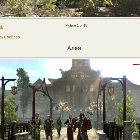
Picture 1 of 18
ck
ть Спойлер
Алея