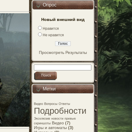
Опрос
Новый внешний вид
Нравится
Не нравится
Просмотреть Результаты
Метки
Видео
Вопросы
Ответы
Подробности
Эксклюзив
новости
превью
Видео
(7)
скриншоты
Игры и автоматы
(3)