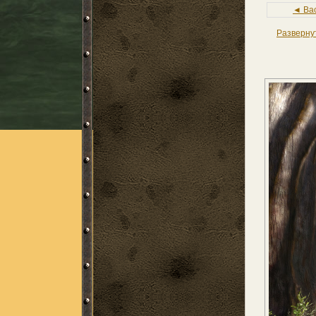
◄ Ba
Разверну