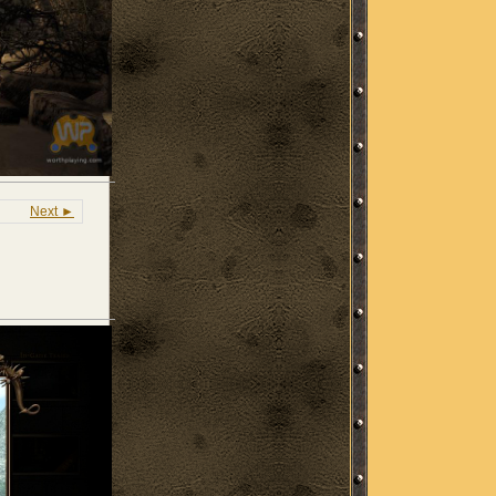
Next ►