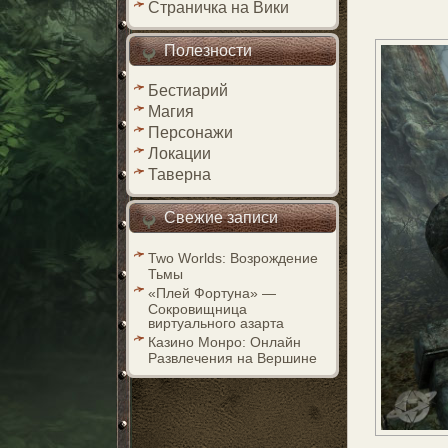
Страничка на Вики
Полезности
Бестиарий
Магия
Персонажи
Локации
Таверна
Свежие записи
Two Worlds: Возрождение
Тьмы
«Плей Фортуна» —
Сокровищница
виртуального азарта
Казино Монро: Онлайн
Развлечения на Вершине