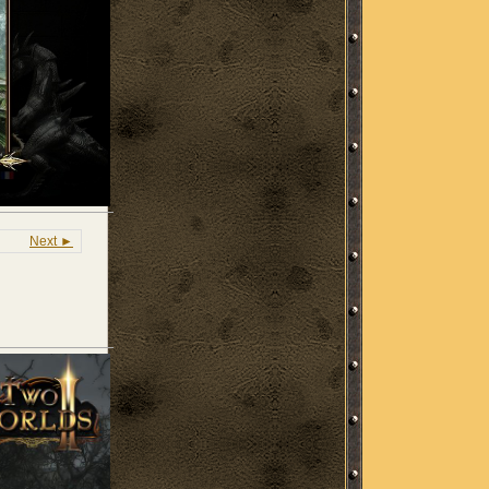
Next ►