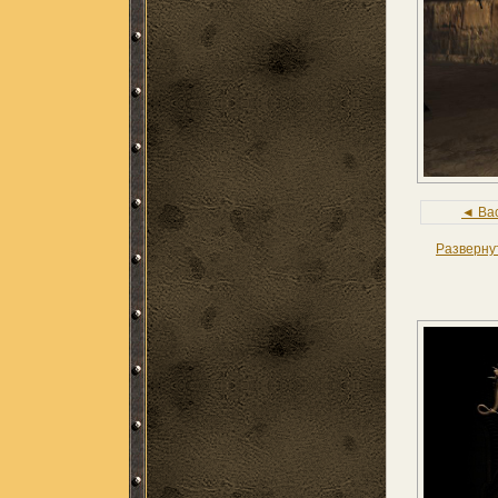
◄ Ba
Разверну