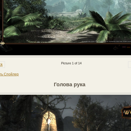
Picture 1 of 14
ck
ть Спойлер
Голова рука