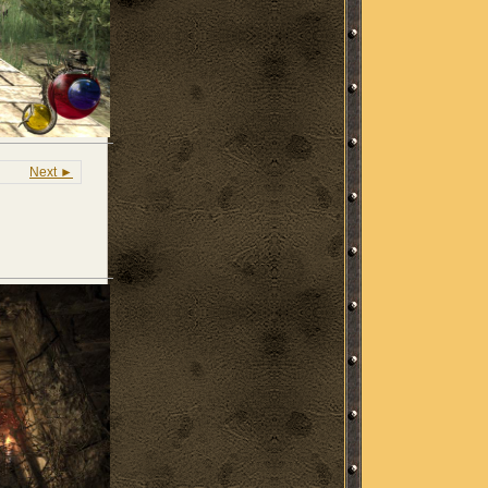
Next ►