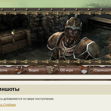
Home
Видео
Об игре
Скриншот
иншоты
ы добавляются по мере поступления.
ть Спойлер