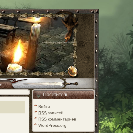
Фан сайт по игре Two Worlds 2
ы
Посетитель
Войти
RSS
записей
RSS
комментариев
WordPress.org