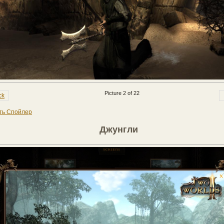
Picture 2 of 22
ck
ть Спойлер
Джунгли