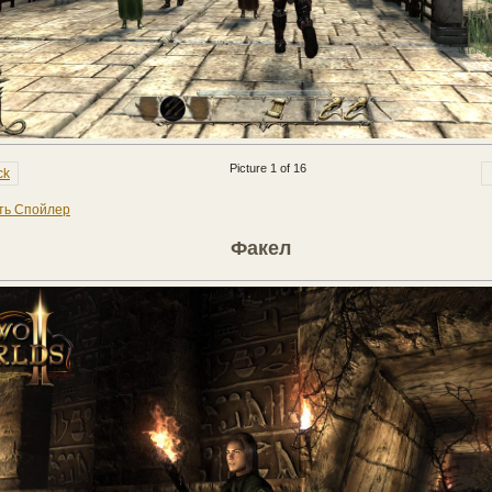
Picture 1 of 16
ck
ть Спойлер
Факел