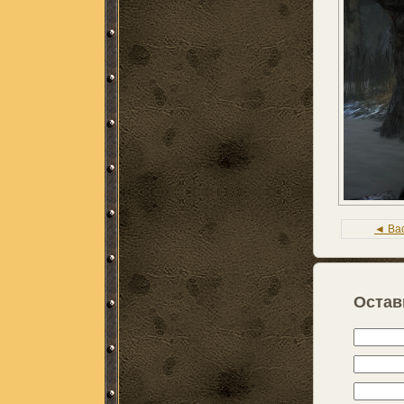
◄ Ba
Остав