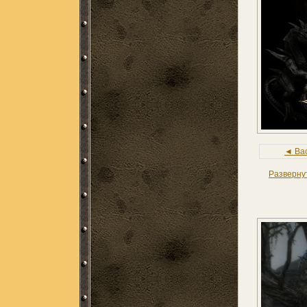
◄ Ba
Разверну