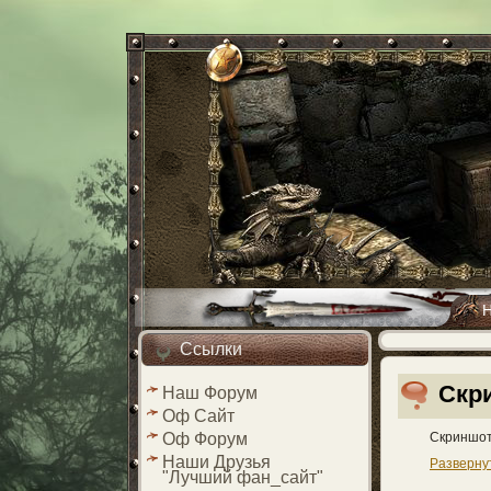
Ссылки
Скр
Наш Форум
Оф Сайт
Скриншот
Оф Форум
Наши Друзья
Разверну
"Лучший фан_сайт"