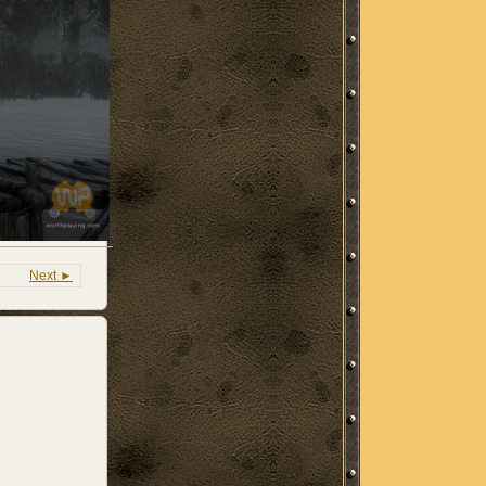
Next ►