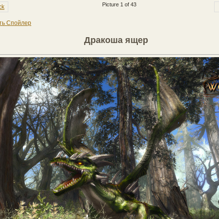
Picture 1 of 43
ck
ть Спойлер
Дракоша ящер