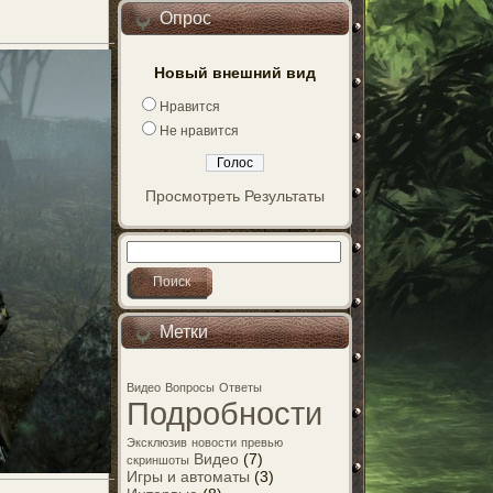
Опрос
Новый внешний вид
Нравится
Не нравится
Просмотреть Результаты
Метки
Видео
Вопросы
Ответы
Подробности
Эксклюзив
новости
превью
Видео
(7)
скриншоты
Игры и автоматы
(3)