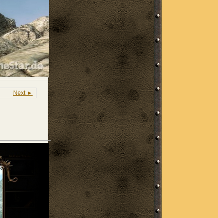
Next ►