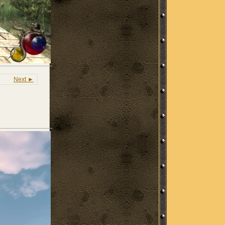
Next ►