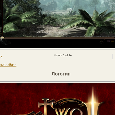
Picture 1 of 14
ck
ть Спойлер
Логотип