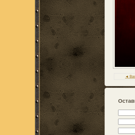
◄ Ba
Остав