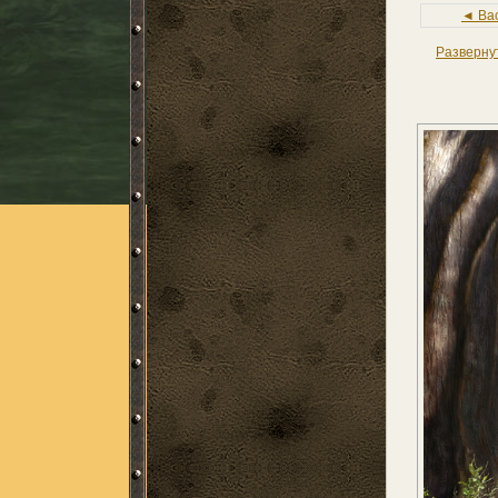
◄ Ba
Разверну