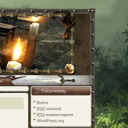
Фан сайт по игре Two Worlds 2
ы
Посетитель
Войти
RSS
записей
RSS
комментариев
WordPress.org