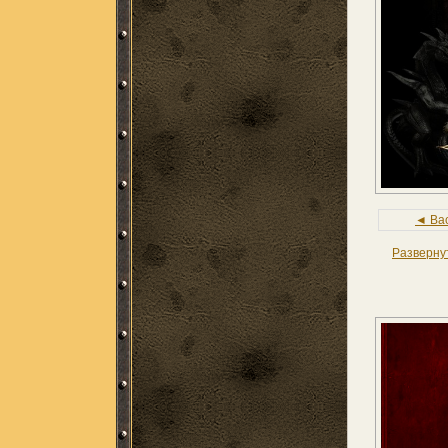
◄ Ba
Разверну