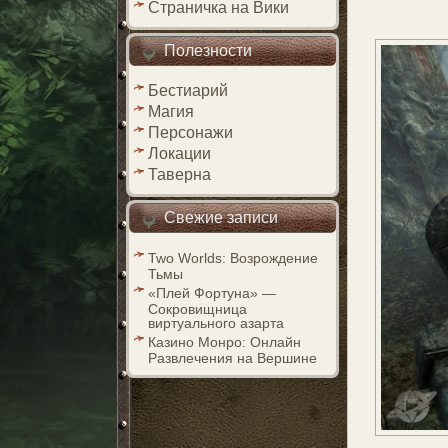
Страничка на Вики
Полезности
Бестиарий
Магия
Персонажи
Локации
Таверна
Свежие записи
Two Worlds: Возрождение
Тьмы
«Плей Фортуна» —
Сокровищница
виртуального азарта
Казино Монро: Онлайн
Развлечения на Вершине