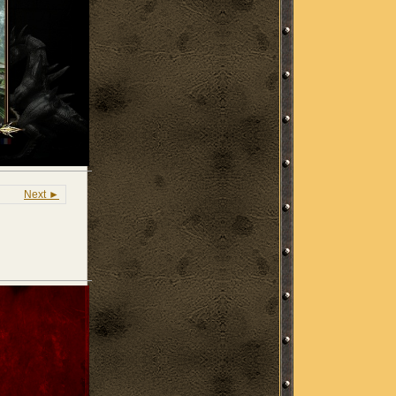
Next ►