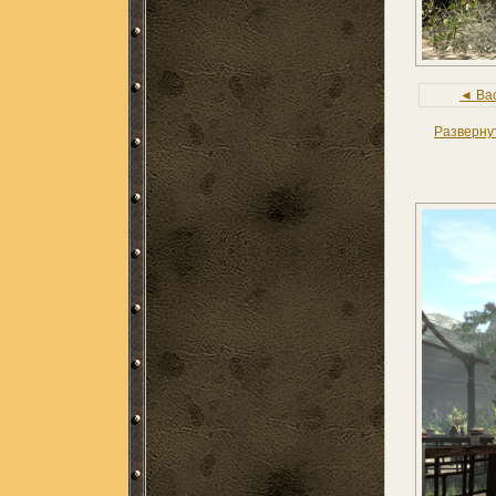
◄ Ba
Разверну