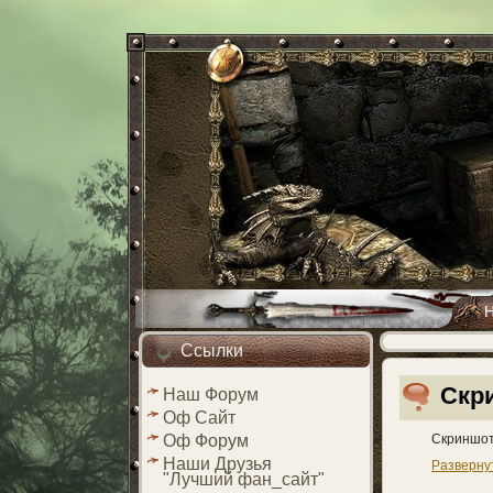
Ссылки
Скр
Наш Форум
Оф Сайт
Скриншот
Оф Форум
Наши Друзья
Разверну
"Лучший фан_сайт"