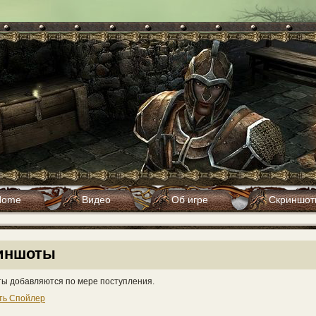
Home
Видео
Об игре
Скриншот
иншоты
ы добавляются по мере поступления.
ть Спойлер