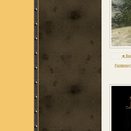
◄ Ba
Разверну