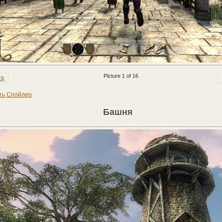
Picture 1 of 16
ck
ть Спойлер
Башня