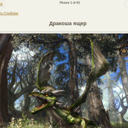
Picture 1 of 43
ck
ть Спойлер
Дракоша ящер