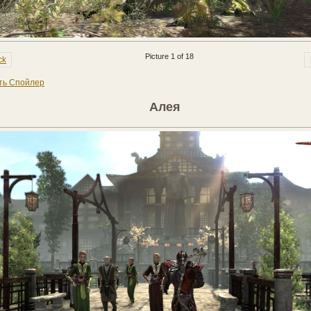
Picture 1 of 18
ck
ть Спойлер
Алея