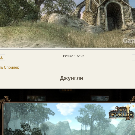
Picture 1 of 22
ck
ть Спойлер
Джунгли