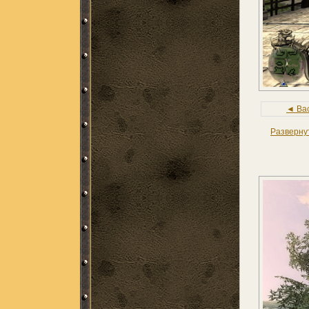
◄ Ba
Разверну