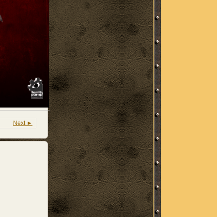
Next ►